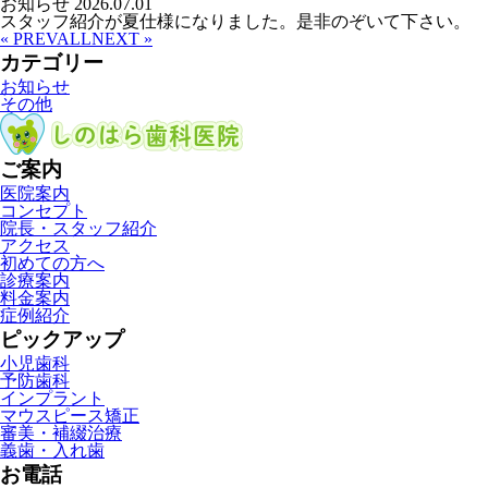
お知らせ
2026.07.01
スタッフ紹介が夏仕様になりました。是非のぞいて下さい。
« PREV
ALL
NEXT »
カテゴリー
お知らせ
その他
ご案内
医院案内
コンセプト
院長・スタッフ紹介
アクセス
初めての方へ
診療案内
料金案内
症例紹介
ピックアップ
小児歯科
予防歯科
インプラント
マウスピース矯正
審美・補綴治療
義歯・入れ歯
お電話