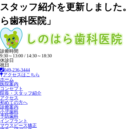
スタッフ紹介を更新しました
ら歯科医院」
診療時間
9:30～13:00 / 14:30～18:30
休診日
祝日
049-236-3444
アクセスはこちら
ホーム
医院案内
コンセプト
院長・スタッフ紹介
アクセス
初めての方へ
診療案内
小児歯科
予防歯科
インプラント
マウスピース矯正