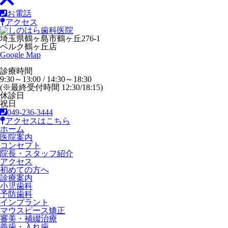
お電話
アクセス
埼玉県鶴ヶ島市鶴ヶ丘276-1
ベルク鶴ヶ丘店
Google Map
診療時間
9:30～13:00 / 14:30～18:30
(※最終受付時間 12:30/18:15)
休診日
祝日
049-236-3444
アクセスはこちら
ホーム
医院案内
コンセプト
院長・スタッフ紹介
アクセス
初めての方へ
診療案内
小児歯科
予防歯科
インプラント
マウスピース矯正
審美・補綴治療
義歯・入れ歯