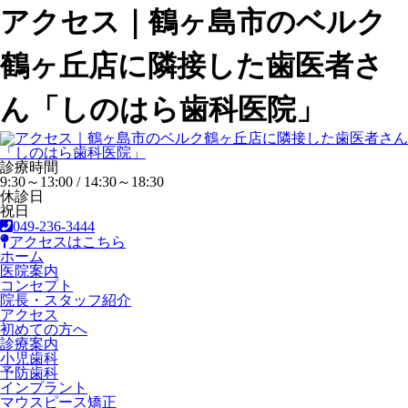
アクセス｜鶴ヶ島市のベルク
鶴ヶ丘店に隣接した歯医者さ
ん「しのはら歯科医院」
診療時間
9:30～13:00 / 14:30～18:30
休診日
祝日
049-236-3444
アクセスはこちら
ホーム
医院案内
コンセプト
院長・スタッフ紹介
アクセス
初めての方へ
診療案内
小児歯科
予防歯科
インプラント
マウスピース矯正