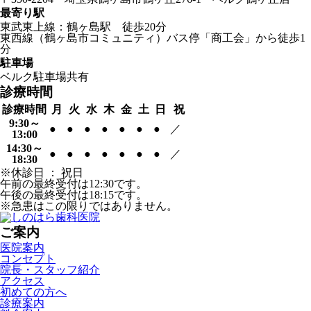
最寄り駅
東武東上線：鶴ヶ島駅 徒歩20分
東西線（鶴ヶ島市コミュニティ）バス停「商工会」から徒歩1
分
駐車場
ベルク駐車場共有
診療時間
診療時間
月
火
水
木
金
土
日
祝
9:30～
●
●
●
●
●
●
●
／
13:00
14:30～
●
●
●
●
●
●
●
／
18:30
※休診日 ： 祝日
午前の最終受付は12:30です。
午後の最終受付は18:15です。
※急患はこの限りではありません。
ご案内
医院案内
コンセプト
院長・スタッフ紹介
アクセス
初めての方へ
診療案内