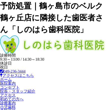
予防処置｜鶴ヶ島市のベルク
鶴ヶ丘店に隣接した歯医者さ
ん「しのはら歯科医院」
診療時間
9:30～13:00 / 14:30～18:30
休診日
祝日
049-236-3444
アクセスはこちら
ホーム
医院案内
コンセプト
院長・スタッフ紹介
アクセス
初めての方へ
診療案内
小児歯科