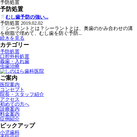
予防処置
予防処置
むし歯予防の強い...
予防処置
2019.02.02
シーラントとは？シーラントとは、奥歯のかみ合わせの溝
を樹脂で埋めて、むし歯を防ぐ予防...
続きを見る
カテゴリー
予防処置
口腔外科処置
義歯・入れ歯
虫歯治療
ご案内
医院案内
コンセプト
院長・スタッフ紹介
アクセス
初めての方へ
診療案内
料金案内
症例紹介
ピックアップ
小児歯科